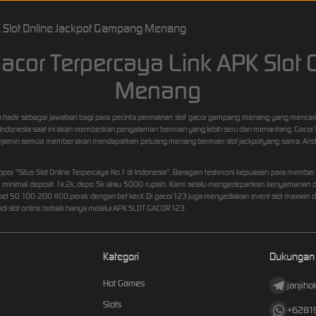
 Slot Online Jackpot Gampang Menang
acor Terpercaya Link APK Slot 
Menang
dan hadir sebagai jawaban bagi para pecinta permainan slot gacor gampang menang yang menca
 Indonesia saat ini akan memberikan pengalaman bermain yang lebih seru dan menantang. Gacor1
ni menjamin semua member akan mendapatkan peluang menang bermain slot jackpotyang sama. Anda
por "Situs Slot Online Terpercaya No.1 di Indonesia". Beragam testimoni kepuasan para membe
n minimal deposit 1k,2k, depo 5k atau 5000 rupiah. Kami selalu mengedepankan kenyamana
t bet 50 100 200 400 perak dengan bet kecil. Di gacor123 juga menyediakan event slot maxwin da
udi slot online terbaik hanya melalui APK SLOT GACOR123.
Kategori
Dukungan
Hot Games
janjihok
Slots
+6281