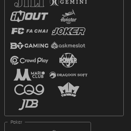
Poker