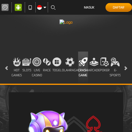
MASUK
DAFTAR
HOT
SLOTS
LIVE
RACE
TOGEL
OLAHRAGA
CRASH
ARCADE
POKER
E-
SABUN
GAMES
CASINO
GAME
SPORTS
AYAM