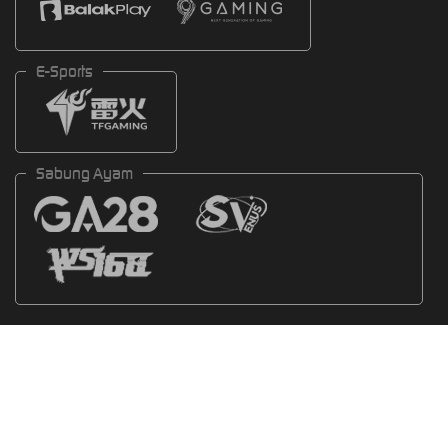
E-Sports
Sabung Ayam